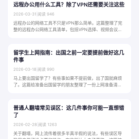
远程办公用什么工具？除了VPN还需要关注这些
2026-03-31
|
阅读 946
远程办公的网络工具不只是VPN那么简单。这篇整理了完
整的远程办公网络工具清单，包括VPN选择、视频会议工
具、文件协作、通讯工具，帮远程办公的人建立顺畅的工
作流。
留学生上网指南：出国之前一定要提前做好这几
件事
2026-03-18
|
阅读 990
马上要出国留学了？有些事如果不提前做，出了国就麻烦
了。这篇给准备出国留学的朋友整理了一份上网准备清
单，包括该装哪些工具、提前做哪些设置，避免出国后才
发现各种坑。
普通人翻墙常见误区：这几件事你可能一直想错
了
2026-02-28
|
阅读 1263
关于翻墙，网上流传着很多半真半假的说法，有些误区导