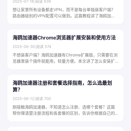
2025-07-18
|
阅读 639
想让家里所有设备都走VPN，而不是每台单独装客户端？
路由器级别的VPN配置可以做到。这篇教程讲了海鸥加速
器在路由器上的配置思路，适合有一定动手能力的用户。
海鸥加速器Chrome浏览器扩展安装和使用方法
2025-06-30
|
阅读 574
不想装客户端？海鸥加速器有Chrome扩展版，只需要在浏
览器里装个插件就能用，轻量方便。本文讲了怎么安装扩
展、配置节点，以及扩展版和客户端版的区别。
海鸥加速器注册和套餐选择指南，怎么选最划
算？
2025-06-12
|
阅读 700
刚接触海鸥加速器，不知道怎么注册、选哪个套餐？这篇
帮你理清楚注册流程和各套餐的区别，告诉你根据自己的
使用需求该怎么选，不踩坑不浪费钱。