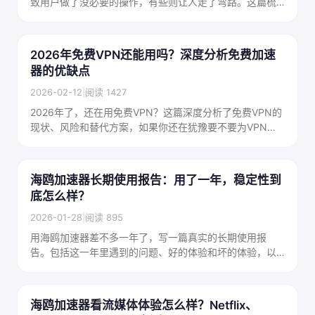
致用户做了没必要的操作，有些则让人走了弯路。这篇梳
理了最常见的几个翻墙误区，帮你建立正确认知。
2026年免费VPN还能用吗？深度分析免费加速
器的优缺点
2026-02-12
|
阅读 1427
2026年了，还在用免费VPN？这篇深度分析了免费VPN的
现状、风险和替代方案，如果你还在犹豫要不要为VPN付
费，这篇文章可以帮你做决定。
海鸥加速器长期使用报告：用了一年，稳定性到
底怎么样？
2026-01-28
|
阅读 895
用海鸥加速器差不多一年了，写一篇真实的长期使用报
告。包括这一年里遇到的问题、好的体验和坏的体验，以
及和刚开始用时的对比，给打算长期用的朋友参考。
海鸥加速器看流媒体体验怎么样？Netflix、