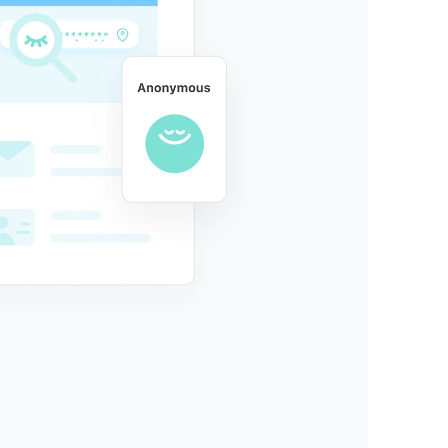
稳定
海量专用 
欲高速访问
VPN
3000